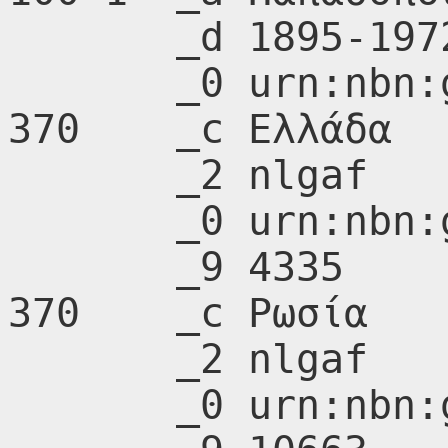
       _d 1895-1972

       _0 urn:nbn:gr:nlg:01-A070157

370    _c Ελλάδα

       _2 nlgaf

       _0 urn:nbn:gr:nlg:01-A273372

       _9 4335

370    _c Ρωσία

       _2 nlgaf

       _0 urn:nbn:gr:nlg:01-A275085
