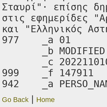
Σταυρί"· επίσης δη
στις εφημερίδες "Α
και "Ελληνικός Αστ
977    _a 01

       _b MODIFIED

       _c 20221101093923.0

999    _f 147911

942    _a PERSO_NA
|
Go Back
Home