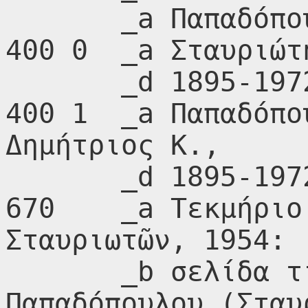
       _a Παπαδόπουλος, Δημήτριος Κ.

400 0  _a Σταυριώτη
       _d 1895-1972

400 1  _a Παπαδόπο
Δημήτριος Κ.,

       _d 1895-1972

670    _a Τεκμήριο
Σταυριωτῶν, 1954:

       _b σελίδα τίτλου (Δημητρίου Κ. 
Παπαδόπουλου (Σταυρ