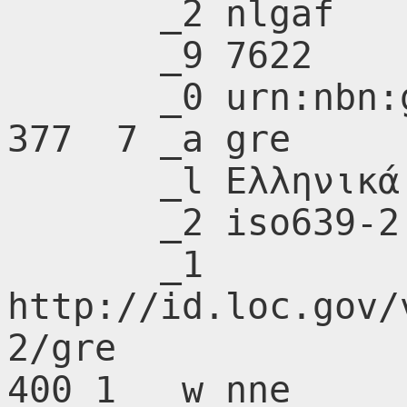
       _2 nlgaf

       _9 7622

       _0 urn:nbn:gr:nlg:01-A214001

377  7 _a gre

       _l Ελληνικά (Νέα ελληνικά)

       _2 iso639-2

       _1 
http://id.loc.gov/
2/gre

400 1  _w nne
