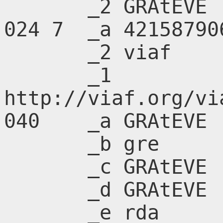
       _2 GRAtEVE

024 7  _a 42158790
       _2 viaf

       _1 
http://viaf.org/vi
040    _a GRAtEVE

       _b gre

       _c GRAtEVE

       _d GRAtEVE

       _e rda
