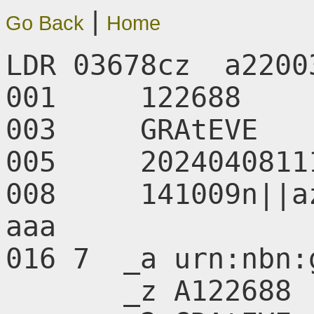
|
Go Back
Home
LDR 03678cz  a2200
001     122688

003     GRAtEVE

005     20240408111
008     141009n||a
aaa      

016 7  _a urn:nbn:
       _z A122688
