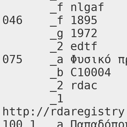
       _f nlgaf

046    _f 1895

       _g 1972

       _2 edtf

075    _a Φυσικό πρ
       _b C10004

       _2 rdac

       _1 
http://rdaregistry
100 1  _a Παπαδόπο