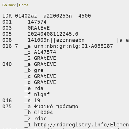
|
Go Back
Home
LDR 01402az  a2200253n  4500

001     147574

003     GRAtEVE

005     20240408112245.0

008     141009n||azznnaabn          |a a
016 7  _a urn:nbn:gr:nlg:01-A088287

       _z A147574

       _2 GRAtEVE

040    _a GRAtEVE

       _b gre

       _c GRAtEVE

       _d GRAtEVE

       _e rda

       _f nlgaf

046    _s 19

075    _a Φυσικό πρόσωπο

       _b C10004

       _2 rdac

       _1 http://rdaregistry.info/Elements/c/C10004
