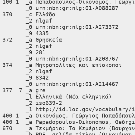
100 1  _a Παπαδόπουλος-Οικονόμος, Γεώργι
       _0 urn:nbn:gr:nlg:01-A088287

370    _c Ελλάδα

       _2 nlgaf

       _0 urn:nbn:gr:nlg:01-A273372

       _9 4335

372    _a Θρησκεία

       _2 nlgaf

       _9 281

       _0 urn:nbn:gr:nlg:01-A208767

374    _a Μητροπολίτες και επίσκοποι

       _2 nlgaf

       _9 8342

       _0 urn:nbn:gr:nlg:01-A214467

377  7 _a gre

       _l Ελληνικά (Νέα ελληνικά)

       _2 iso639-2

       _1 http://id.loc.gov/vocabulary/iso639-2/gre

400 1  _a Οικονόμος, Γεώργιος Παπαδόπουλ
400 1  _a Papadopoulos-Oikonomos, Geōrgi
670    _a Τεκμήριο: Το Κεμέριον (Βουρχαν
       _b PDF, σελίδα τίτλου (Οικονόμου Γεωργίου Παπαδόπουλου· Αρχιερατικού Επιτρόπου του Μητροπολίτου Εφέσου εν τη 