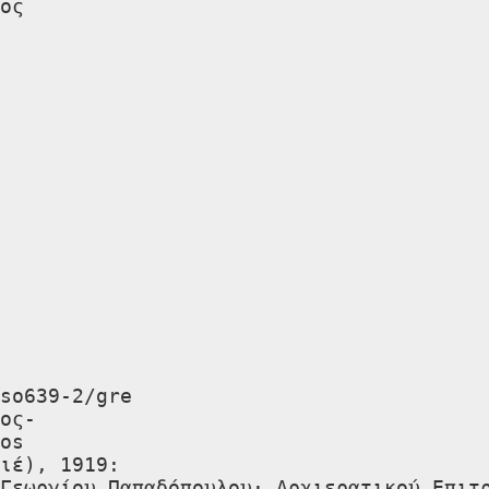
ος

ος-

os

ιέ), 1919:
