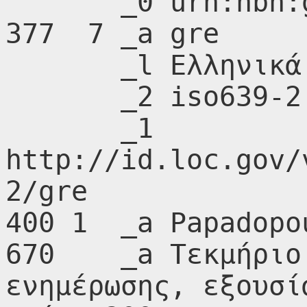
       _0 urn:nbn:gr:nlg:01-A222303

377  7 _a gre

       _l Ελληνικά (Νέα ελληνικά)

       _2 iso639-2

       _1 
http://id.loc.gov/
2/gre

400 1  _a Papadopo
670    _a Τεκμήριο
ενημέρωσης, εξουσί