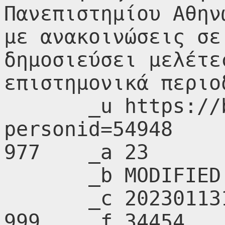
Πανεπιστημίου Αθην
με ανακοινώσεις σε
δημοσιεύσει μελέτε
επιστημονικά περιοδ
       _u https://biblionet.gr/προσωπο/?
personid=54948

977    _a 23

       _b MODIFIED

       _c 20230113101319.0

999    _f 34454
