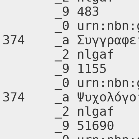
       _9 483

       _0 urn:nbn:gr:nlg:01-A208882

374    _a Συγγραφεί
       _2 nlgaf

       _9 1155

       _0 urn:nbn:gr:nlg:01-A209434

374    _a Ψυχολόγοι
       _2 nlgaf

       _9 51690
