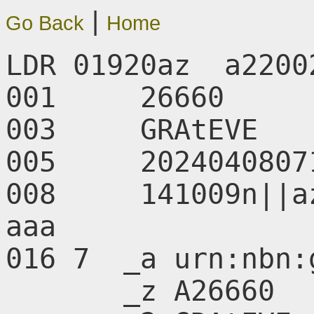
|
Go Back
Home
LDR 01920az  a2200
001     26660

003     GRAtEVE

005     20240408071
008     141009n||a
aaa      

016 7  _a urn:nbn:
       _z A26660
