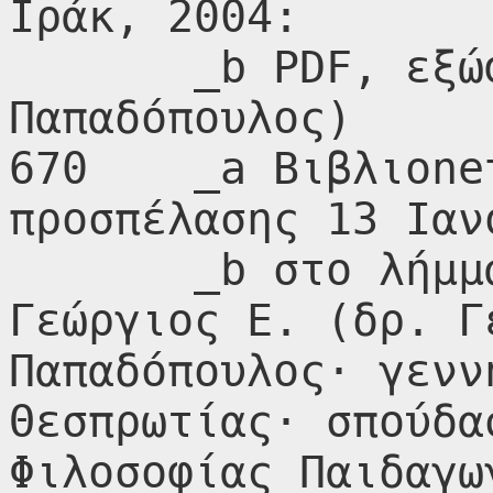
Ιράκ, 2004:

       _b PDF, εξώφυλλο (Γεώργιος Ε. 
Παπαδόπουλος)

670    _a Βιβλιοne
προσπέλασης 13 Ιαν
       _b στο λήμμα Παπαδόπουλος, 
Γεώργιος Ε. (δρ. Γ
Παπαδόπουλος· γενν
Θεσπρωτίας· σπούδα
Φιλοσοφίας Παιδαγωγ