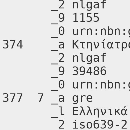
       _2 nlgaf

       _9 1155

       _0 urn:nbn:gr:nlg:01-A209434

374    _a Κτηνίατρο
       _2 nlgaf

       _9 39486

       _0 urn:nbn:gr:nlg:01-A219516

377  7 _a gre

       _l Ελληνικά (Νέα ελληνικά)

       _2 iso639-2
