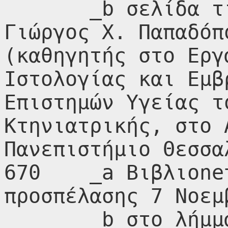
       _b σελίδα τίτλου (επιμέλεια 
Γιώργος Χ. Παπαδόπ
(καθηγητής στο Εργ
Ιστολογίας και Εμβ
Επιστημών Υγείας τ
Κτηνιατρικής, στο 
Πανεπιστήμιο Θεσσαλ
670    _a Βιβλιοne
προσπέλασης 7 Νοεμ
       _b στο λήμμα Παπαδόπουλος, 