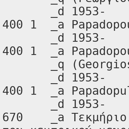
       _d 1953-

400 1  _a Papadopo
       _d 1953-

400 1  _a Papadopo
       _q (Georgios C.),

       _d 1953-

400 1  _a Papadopu
       _d 1953-

670    _a Τεκμήριο