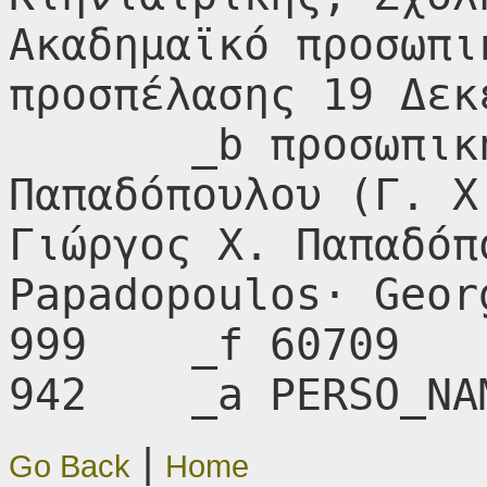
Ακαδημαϊκό προσωπι
προσπέλασης 19 Δεκ
       _b προσωπική Ιστοσελίδα του Γ. Χ. 
Παπαδόπουλου (Γ. Χ
Γιώργος Χ. Παπαδόπ
Papadopoulos· Geor
999    _f 60709

942    _a PERSO_NA
|
Go Back
Home