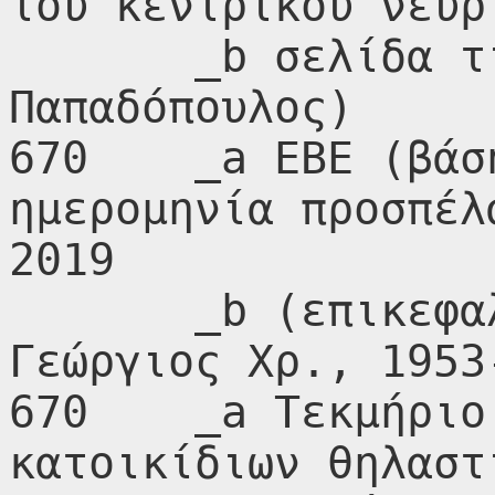
του κεντρικού νευρ
       _b σελίδα τίτλου (Γεώργιος Χ. 
Παπαδόπουλος)

670    _a ΕΒΕ (βάσ
ημερομηνία προσπέλ
2019

       _b (επικεφαλίδα: Παπαδόπουλος, 
Γεώργιος Χρ., 1953-
670    _a Τεκμήριο
κατοικίδιων θηλαστ