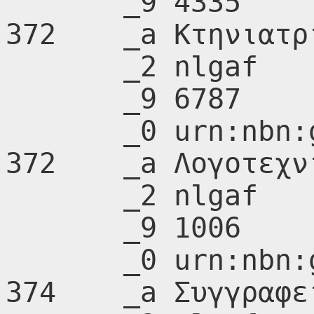
       _9 4335

372    _a Κτηνιατρι
       _2 nlgaf

       _9 6787

       _0 urn:nbn:gr:nlg:01-A213484

372    _a Λογοτεχνί
       _2 nlgaf

       _9 1006

       _0 urn:nbn:gr:nlg:01-A209293

374    _a Συγγραφεί