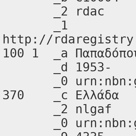
       _2 rdac

       _1 
http://rdaregistry
100 1  _a Παπαδόπο
       _d 1953-

       _0 urn:nbn:gr:nlg:01-A029198

370    _c Ελλάδα

       _2 nlgaf

       _0 urn:nbn:gr:nlg:01-A273372
