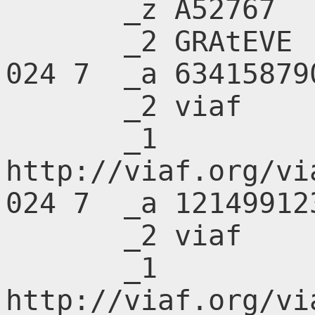
       _z A52767

       _2 GRAtEVE

024 7  _a 63415879
       _2 viaf

       _1 
http://viaf.org/vi
024 7  _a 12149912
       _2 viaf

       _1 
http://viaf.org/vi