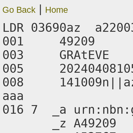
|
Go Back
Home
LDR 03690az  a2200
001     49209

003     GRAtEVE

005     20240408105
008     141009n||a
aaa      

016 7  _a urn:nbn:
       _z A49209
