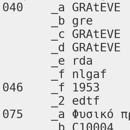
040    _a GRAtEVE

       _b gre

       _c GRAtEVE

       _d GRAtEVE

       _e rda

       _f nlgaf

046    _f 1953

       _2 edtf

075    _a Φυσικό πρ
       _b C10004
